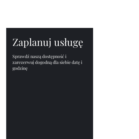
FOREST PARK
Zaplanuj usługę
Sprawdź naszą dostępność i
zarezerwuj dogodną dla siebie datę i
godzinę