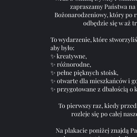
zapraszamy Państwa na 
Bożonarodzeniowy, który po ra
odbędzie się w aż t
To wydarzenie, które stworzy
aby było:
✨ kreatywne,
✨ różnorodne,
✨ pełne pięknych stoisk,
✨ otwarte dla mieszkańców i go
✨ przygotowane z dbałością o k
To pierwszy raz, kiedy prze
rozleje się po całej nas
Na plakacie poniżej znajdą 