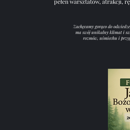
pełen warsztatów, atrakcji, r
Zachęcamy gorąco do odwiedze
ma swój unikalny klimat i swó
rozmów, uśmiechu i przyg