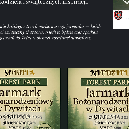
ękodzieła i świątecznych inspiracji.
nia każdego z trzech miejsc naszego jarmarku — każde
j świąteczny charakter. Niech to będzie czas spotkań,
otowań do Świąt w pięknej, rodzinnej atmosferze.