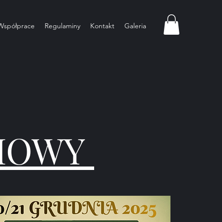
Współprace
Regulaminy
Kontakt
Galeria
IOWY