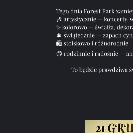
Tego dnia Forest Park zamien
🎶 artystycznie — koncerty, 
✨ kolorowo — światła, dekora
🎄 świątecznie — zapach cyn
🛍️ stoiskowo i różnorodnie —
😊 rodzinnie i radośnie — an
To będzie prawdziwa ś