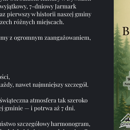
wyjątkowy, 7-dniowy Jarmark
z pierwszy w historii naszej gminy
rzech różnych miejscach.
liśmy z ogromnym zaangażowaniem,
ści,
ażdy, nawet najmniejszy szczegół.
dświąteczna atmosfera tak szeroko
zej gminie — i potrwa aż 7 dni.
Państwo szczegółowy harmonogram,