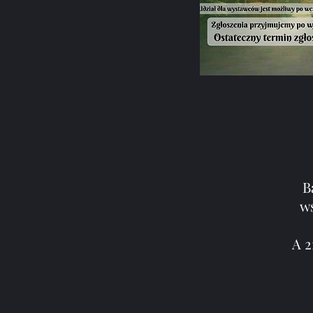
B
ws
A 2