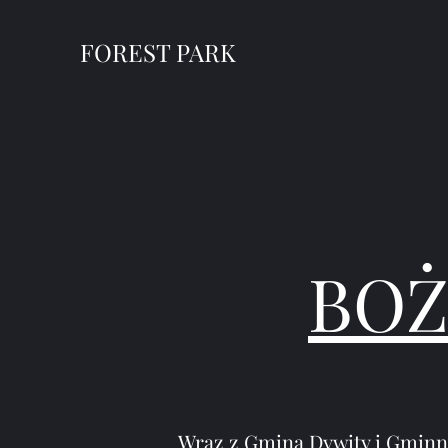
FOREST PARK
BO
Wraz z Gminą Dywity i Gmin