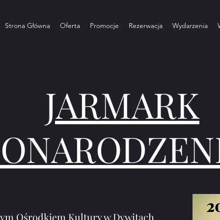
Strona Główna
Oferta
Promocje
Rezerwacja
Wydarzenia
JARMARK
ŻONARODZEN
nym Ośrodkiem Kultury w Dywitach