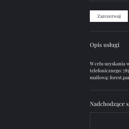
Zarezerwuj
Opis usługi
W celu uzyskania w
telefonicznego: 78
mailową: forest.p
Nadchodzące s