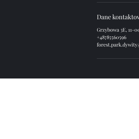
Dane kontakto
Grzybowa 3E, 11-00
+48785560596
forest.park.dywit