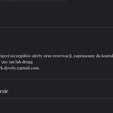
ż
n
y
c
z
a
s
t
r
ięcej szczegółów oferty oraz rezerwacji, zapraszamy do konta
w
5 560 596 lub drogą
a
ark.dywity@gmail.com.
n
i
a
esje