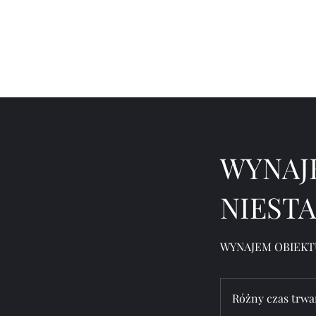
FOREST PARK
WYNAJ
NIEST
Różny czas trwa