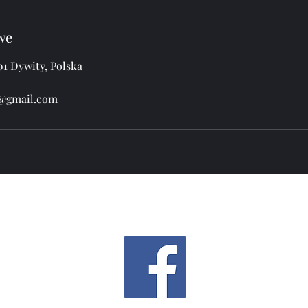
we
1 Dywity, Polska
y@gmail.com
FOREST PARK