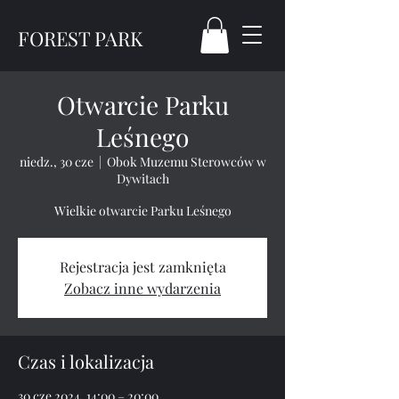
FOREST PARK
Otwarcie Parku
Leśnego
niedz., 30 cze
  |  
Obok Muzemu Sterowców w
Dywitach
Wielkie otwarcie Parku Leśnego
Rejestracja jest zamknięta
Zobacz inne wydarzenia
Czas i lokalizacja
30 cze 2024, 14:00 – 20:00