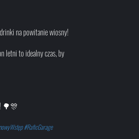
drinki na powitanie wiosny!
etni to idealny czas, by
i! 🌳🎊
rmowyWstęp #RaficGarage