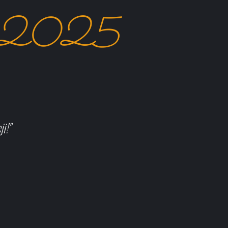
a 2025
i!"