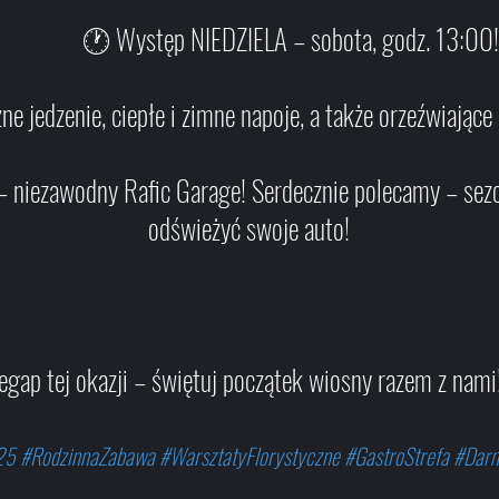
🕐 Występ NIEDZIELA – sobota, godz. 13:00!
edzenie, ciepłe i zimne napoje, a także orzeźwiające 
zawodny Rafic Garage! Serdecznie polecamy – sezon l
odświeżyć swoje auto!
zegap tej okazji – świętuj początek wiosny razem z nam
5 #RodzinnaZabawa #WarsztatyFlorystyczne #GastroStrefa #Da