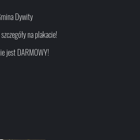
Gmina Dywity
czegóły na plakacie!
nie jest DARMOWY!