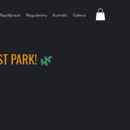
Współprace
Regulaminy
Kontakt
Galeria
T PARK!
🌿