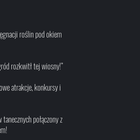
ęgnacji roślin pod okiem
d rozkwitł tej wiosny!”
e atrakcje, konkursy i
 tanecznych połączony z
em!