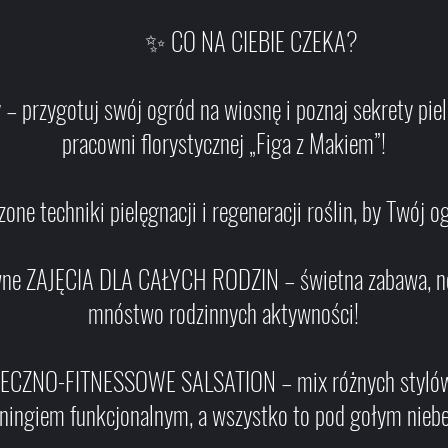
✨ CO NA CIEBIE CZEKA?
 przygotuj swój ogród na wiosnę i poznaj sekrety piel
pracowni florystycznej „Figa z Makiem”!
niki pielęgnacji i regeneracji roślin, by Twój ogró
ne ZAJĘCIA DLA CAŁYCH RODZIN – świetna zabawa, now
mnóstwo rodzinnych aktywności!
ANECZNO-FITNESSOWE SALSATION – mix różnych stylów
eningiem funkcjonalnym, a wszystko to pod gołym nieb