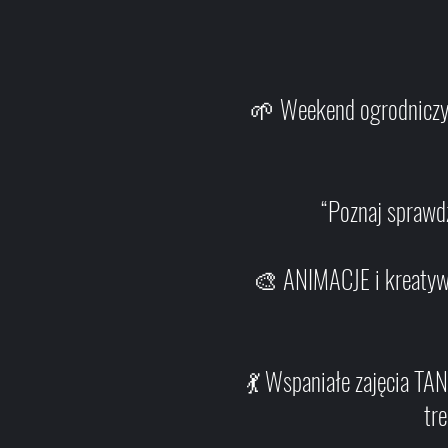
🌱 Weekend ogrodniczy –
“Poznaj sprawdzone tech
🎨 ANIMACJE i kreatyw
💃 Wspaniałe zajęcia T
tr