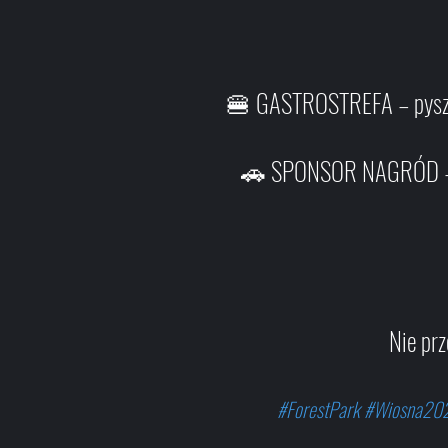
🍔 GASTROSTREFA – pyszne j
🚗 SPONSOR NAGRÓD – nie
Nie pr
#ForestPark #Wiosna202