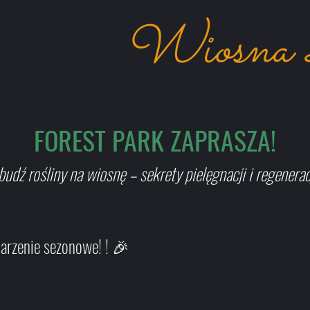
Wiosn
FOREST PARK ZAPRASZA!
budź rośliny na wiosnę – sekrety pielęgnacji i regeneracj
darzenie sezonowe! ! 🎉